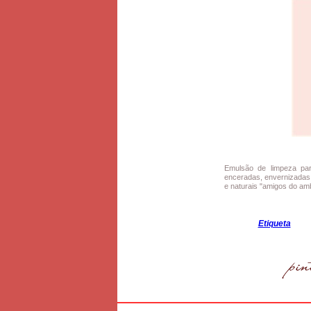
Emulsão de limpeza para
enceradas, envernizadas,
e naturais "amigos do amb
Etiqueta