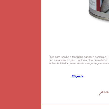
Óleo para soalho e Mobiliário natural e ecológico
que a madeira respire. Soalho a óleo ou mobiliár
ambiente interior preservando a segurança e saúd
Etiqueta