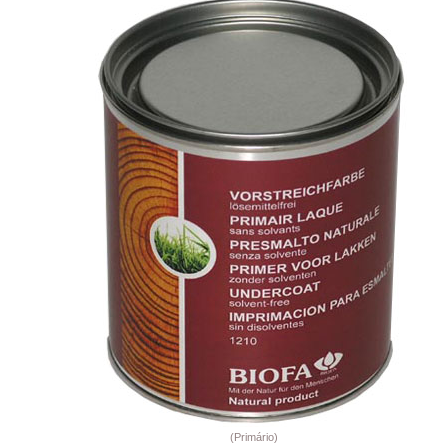
(
Primário
)