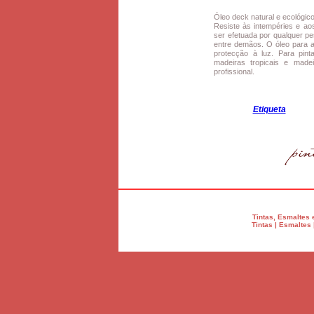
Óleo deck natural e ecológic
Resiste às intempéries e ao
ser efetuada por qualquer p
entre demãos. O óleo para a
protecção à luz. Para pint
madeiras tropicais e mad
profissional.
Etiqueta
Tintas, Esmaltes 
Tintas | Esmaltes 